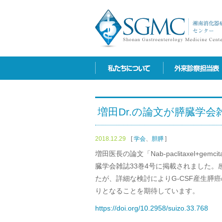
増田Dr.の論文が膵臓学
2018.12.29
[
学会
、
胆膵
]
増田医長の論文「Nab-paclitaxel+g
臓学会雑誌33巻4号に掲載されました
たが、詳細な検討によりG-CSF産生膵
りとなることを期待しています。
https://doi.org/10.2958/suizo.33.768