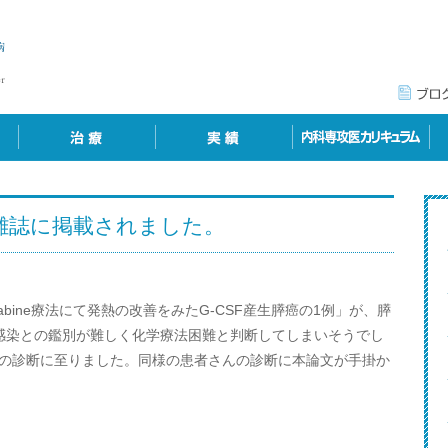
会雑誌に掲載されました。
emcitabine療法にて発熱の改善をみたG-CSF産生膵癌の1例」が、膵
。感染との鑑別が難しく化学療法困難と判断してしまいそうでし
癌の診断に至りました。同様の患者さんの診断に本論文が手掛か