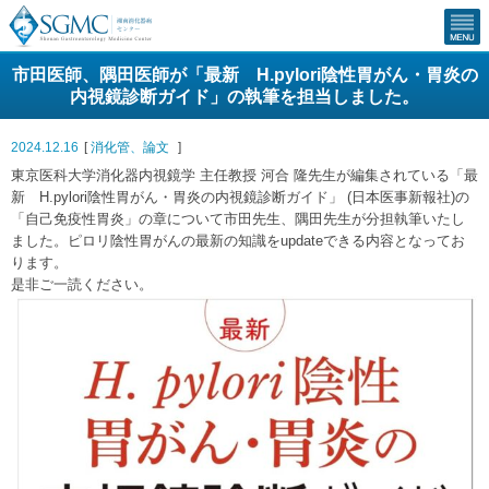
市田医師、隅田医師が「最新 H.pylori陰性胃がん・胃炎の
内視鏡診断ガイド」の執筆を担当しました。
2024.12.16
[
消化管
、
論文
]
東京医科大学消化器内視鏡学 主任教授 河合 隆先生が編集されている「最
新 H.pylori陰性胃がん・胃炎の内視鏡診断ガイド」 (日本医事新報社)の
「自己免疫性胃炎」の章について市田先生、隅田先生が分担執筆いたし
ました。ピロリ陰性胃がんの最新の知識をupdateできる内容となってお
ります。
是非ご一読ください。