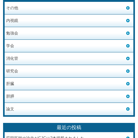
その他
内視鏡
勉強会
学会
消化管
研究会
肝臓
胆膵
論文
最近の投稿