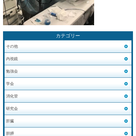
カテゴリー
その他
内視鏡
勉強会
学会
消化管
研究会
肝臓
胆膵