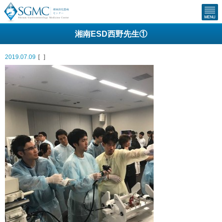
湘南ESD西野先生①
2019.07.09
[
]