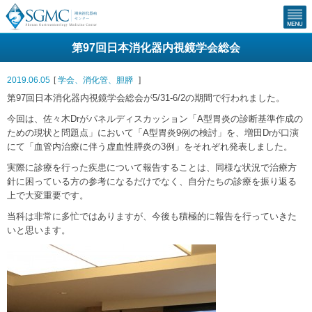
第97回日本消化器内視鏡学会総会
2019.06.05
[
学会
、
消化管
、
胆膵
]
第97回日本消化器内視鏡学会総会が5/31-6/2の期間で行われました。
今回は、佐々木Drがパネルディスカッション「A型胃炎の診断基準作成の
ための現状と問題点」において「A型胃炎9例の検討」を、増田Drが口演
にて「血管内治療に伴う虚血性膵炎の3例」をそれぞれ発表しました。
実際に診療を行った疾患について報告することは、同様な状況で治療方
針に困っている方の参考になるだけでなく、自分たちの診療を振り返る
上で大変重要です。
当科は非常に多忙ではありますが、今後も積極的に報告を行っていきた
いと思います。